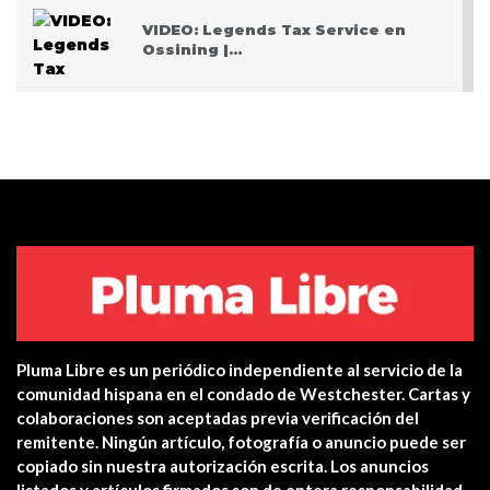
VIDEO: Legends Tax Service en
Ossining |…
PODCAST: Pasando San Valentín
después del Covid
VIDEO: Police apprehend three
teen who burglarized…
Centro de salud de Ossining
integra una…
Pluma Libre es un periódico independiente al servicio de la
Yonkers PD Commissioner
comunidad hispana en el condado de Westchester. Cartas y
encourages Hispanic…
colaboraciones son aceptadas previa verificación del
remitente. Ningún artículo, fotografía o anuncio puede ser
copiado sin nuestra autorización escrita. Los anuncios
Estreno en cines: The Unholy (Ten
listados y artículos firmados son de entera responsabilidad