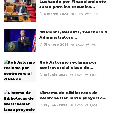
Luchando por Financiamiento
Justo para las Escuelas…
4 marzo 2023
1,035
1,012
Students, Parents, Teachers &
Administrators…
31 enero 2023
1,020
998
Rob Astorino reclama por
controversial clase de…
15 junio 2022
1,024
1,002
Sistema de Bibliotecas de
Westchester lanza proyecto…
15 junio 2022
1,030
1,009