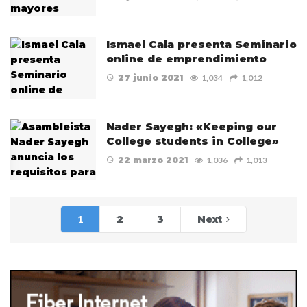
Ismael Cala presenta Seminario
online de emprendimiento
27 junio 2021
1,034
1,012
Nader Sayegh: «Keeping our
College students in College»
22 marzo 2021
1,036
1,013
1
2
3
Next