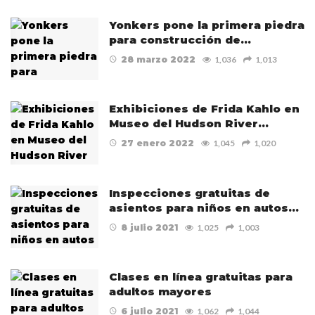
Yonkers pone la primera piedra
para construcción de…
28 marzo 2022
1,036
1,013
Exhibiciones de Frida Kahlo en
Museo del Hudson River…
27 enero 2022
1,045
1,020
Inspecciones gratuitas de
asientos para niños en autos…
8 julio 2021
1,025
1,003
Clases en línea gratuitas para
adultos mayores
6 julio 2021
1,062
1,044