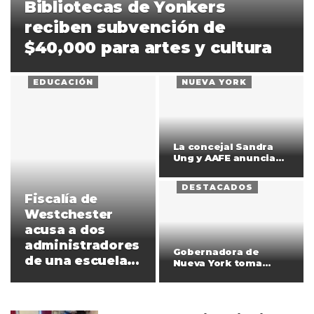
Bibliotecas de Yonkers
reciben subvención de
$40,000 para artes y cultura
EDUCACIÓN
NUEVA YORK
La concejal Sandra
Ung y AAFE anuncian
cursos gratuitos…
DESTACADOS
Fiscalía de
Westchester
acusa a dos
administradores
Gobernadora de
de una escuela
Nueva York toma
por actos de
medidas para
proteger a…
corrupción
pública