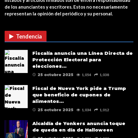
cuidado a quién…
de los anunciantes y escritores. Estos no necesariamente
representan la opinión del periódico y su personal.
CUIDADO CON LAS ESTAFAS DE
VACUNAS COVID EN…
Tendencia
Verris Shako lanza nuevo anuncio
Fiscalía anuncia una Línea Directa de
de su campaña…
Protección Electoral para
elecciones…
25 octubre 2025
1,054
1,038
Fiscal de Nueva York pide a Trump
que beneficio de cupones de
alimentos…
25 octubre 2025
1,034
1,012
Alcaldía de Yonkers anuncia toque
de queda en día de Halloween