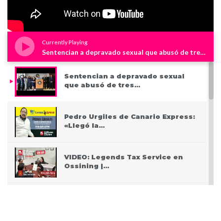
Currently Playing
Sentencian a depravado sexual que abusó de tres niños en Westchester
Sentencian a depravado sexual
que abusó de tres…
Pedro Urgiles de Canario Express:
«Llegó la…
VIDEO: Legends Tax Service en
Ossining |…
PODCAST: Pasando San Valentín
después del Covid