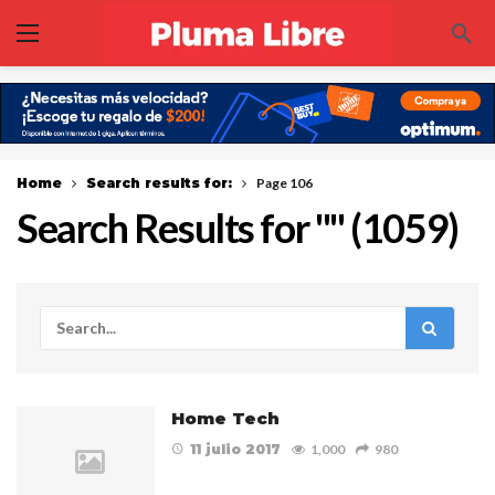
Home
Search results for:
Page 106
Search Results for "
" (
1059
)
Home Tech
11 julio 2017
1,000
980