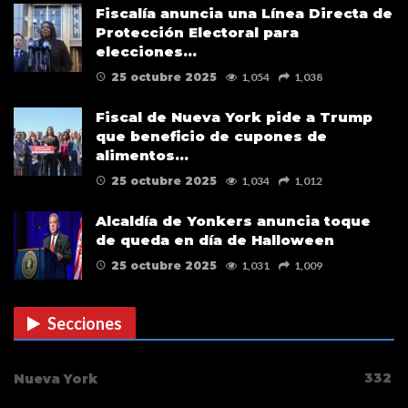
Fiscalía anuncia una Línea Directa de
de su campaña…
Protección Electoral para
elecciones…
25 octubre 2025
1,054
1,038
Fiscal de Nueva York pide a Trump
que beneficio de cupones de
alimentos…
25 octubre 2025
1,034
1,012
Alcaldía de Yonkers anuncia toque
de queda en día de Halloween
25 octubre 2025
1,031
1,009
Secciones
332
Nueva York