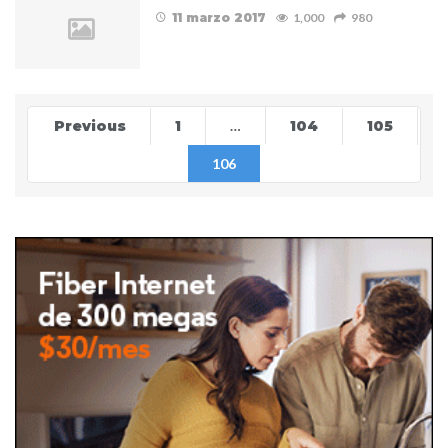
11 marzo 2017
1,000
980
Previous
1
…
104
105
106