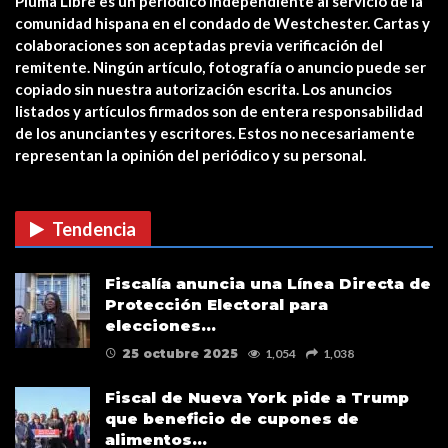
Pluma Libre es un periódico independiente al servicio de la
Yonkers PD Commissioner
comunidad hispana en el condado de Westchester. Cartas y
encourages Hispanic…
colaboraciones son aceptadas previa verificación del
remitente. Ningún artículo, fotografía o anuncio puede ser
copiado sin nuestra autorización escrita. Los anuncios
Estreno en cines: The Unholy (Ten
listados y artículos firmados son de entera responsabilidad
cuidado a quién…
de los anunciantes y escritores. Estos no necesariamente
representan la opinión del periódico y su personal.
CUIDADO CON LAS ESTAFAS DE
VACUNAS COVID EN…
Tendencia
Verris Shako lanza nuevo anuncio
Fiscalía anuncia una Línea Directa de
de su campaña…
Protección Electoral para
elecciones…
25 octubre 2025
1,054
1,038
Fiscal de Nueva York pide a Trump
que beneficio de cupones de
alimentos…