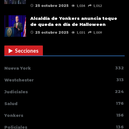
25 octubre 2025
1,034
1,012
Alcaldía de Yonkers anuncia toque
de queda en día de Halloween
25 octubre 2025
1,031
1,009
Secciones
332
Nueva York
313
Westchester
224
Judiciales
176
Salud
156
Yonkers
136
Policiales