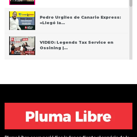
Pedro Urgiles de Canario Express:
«Llegó la…
VIDEO: Legends Tax Service en
Ossining |…
PODCAST: Pasando San Valentín
después del Covid
VIDEO: Police apprehend three
teen who burglarized…
Centro de salud de Ossining
integra una…