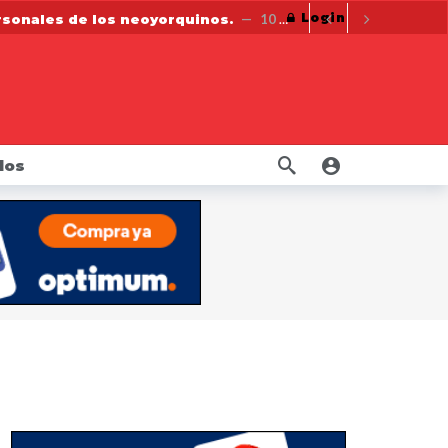
Login
ersonales de los neoyorquinos.
10 meses ago
10 meses ago
La Fiscal James consigue millones para trabajadores de la construcción cuyos derechos fueron violados por constructora
uctos de nicotina orales
10 meses ago
año ago
eso 20 años
1 año ago
dos
retirados del mercado
1 año ago
s
1 año ago
mbre
10 meses ago