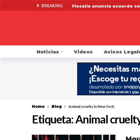
BREAKING
Fiscalía anuncia acuerdo co
Fiscal General James pide a
Alertan de contaminación po
Indocumentado se resiste a 
Noticias
Videos
Avisos Legal
DMV pide que choferes revis
Mike Khader regresa por su
Fiscalía anuncia una Línea 
Home
Blog
Animal cruelty in New York
Etiqueta:
Animal cruelt
Mou