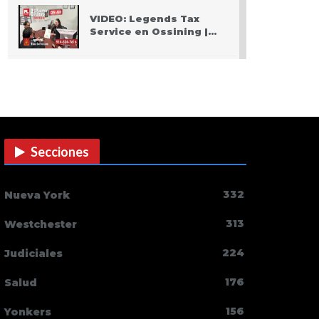
VIDEO: Legends Tax
Service en Ossining |…
PODCAST: Pasando San
Valentín después del
Covid
VIDEO: Police
apprehend three teen
Secciones
who burglarized…
Centro de salud de
332
Nueva York
Ossining integra una…
313
Westchester
Yonkers PD
224
Judiciales
Commissioner
encourages Hispanic…
176
Salud
Estreno en cines: The
156
Yonkers
Unholy (Ten cuidado a