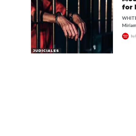
for 
WHITE 
Miriam
by
JUDICIALES