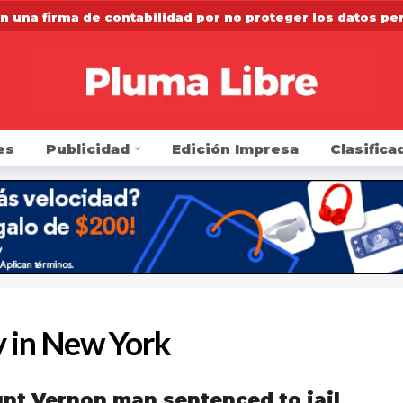
n una firma de contabilidad por no proteger los datos p
 la FDA que regule los cigarrillos electrónicos y los prod
r listeria de leche cruda en el condado de Saratoga
1 
arresto y golpea a agentes de inmigración y podría ir pr
es
Publicidad
Edición Impresa
Clasifica
en si sus carros tienen alertas por defectos o han sido 
 sillón como Presidente del Concejo Municipal de Yonker
Directa de Protección Electoral para elecciones de novie
y in New York
nt Vernon man sentenced to jail