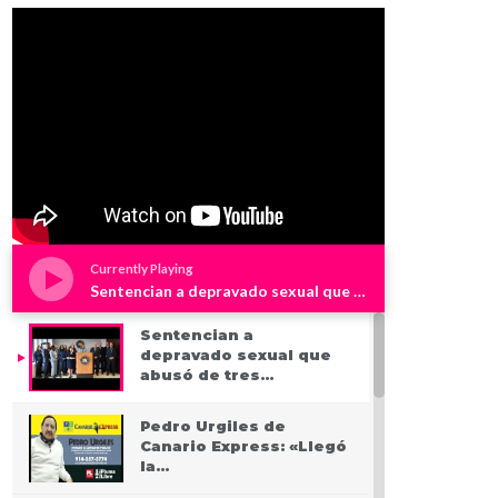
Currently Playing
Sentencian a depravado sexual que abusó de tres niños en Westchester
Sentencian a
depravado sexual que
abusó de tres…
Pedro Urgiles de
Canario Express: «Llegó
la…