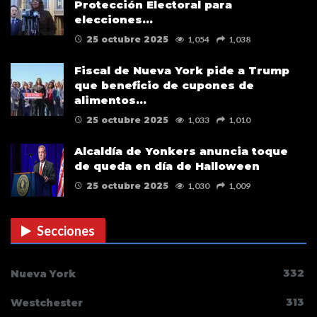
Protección Electoral para
elecciones…
25 octubre 2025
1,054
1,038
Fiscal de Nueva York pide a Trump
que beneficio de cupones de
alimentos…
25 octubre 2025
1,033
1,010
Alcaldía de Yonkers anuncia toque
de queda en día de Halloween
25 octubre 2025
1,030
1,009
Secciones
332
Nueva York
313
Westchester