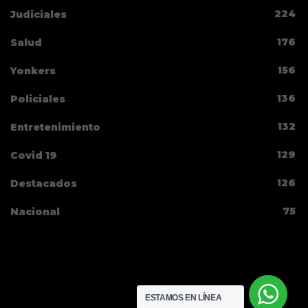
224
Judiciales
176
Salud
156
Yonkers
136
Policiales
132
Entretenimiento
129
Covid 19
126
Destacados
75
Nacional
Pluma Libre News
ESTAMOS EN LÍNEA