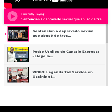
Currently Playing
Sentencian a depravado sexual que abusó de tres niños en Westchester
Sentencian a depravado sexual
que abusó de tres…
Pedro Urgiles de Canario Express:
«Llegó la…
VIDEO: Legends Tax Service en
Ossining |…
PODCAST: Pasando San Valentín
después del Covid