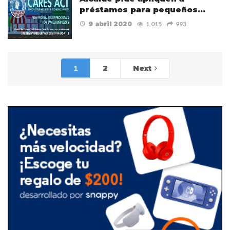
préstamos para pequeños…
9 abril 2020
1,015
993
1
2
Next