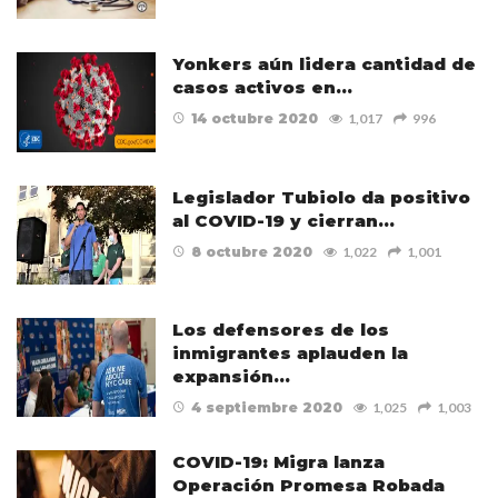
Yonkers aún lidera cantidad de
casos activos en…
14 octubre 2020
1,017
996
Legislador Tubiolo da positivo
al COVID-19 y cierran…
8 octubre 2020
1,022
1,001
Los defensores de los
inmigrantes aplauden la
expansión…
4 septiembre 2020
1,025
1,003
COVID-19: Migra lanza
Operación Promesa Robada