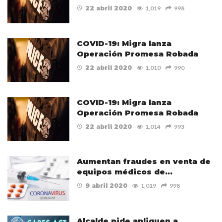
22 abril 2020
1,019
998
COVID-19: Migra lanza
Operación Promesa Robada
22 abril 2020
1,010
990
COVID-19: Migra lanza
Operación Promesa Robada
22 abril 2020
1,014
993
Aumentan fraudes en venta de
equipos médicos de…
9 abril 2020
1,019
998
Alcalde pide apliquen a