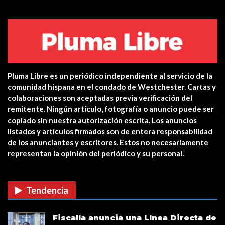
VIDEO: Police apprehend three
teen who burglarized…
Centro de salud de Ossining
integra una…
Pluma Libre es un periódico independiente al servicio de la
Yonkers PD Commissioner
comunidad hispana en el condado de Westchester. Cartas y
encourages Hispanic…
colaboraciones son aceptadas previa verificación del
remitente. Ningún artículo, fotografía o anuncio puede ser
copiado sin nuestra autorización escrita. Los anuncios
Estreno en cines: The Unholy (Ten
listados y artículos firmados son de entera responsabilidad
cuidado a quién…
de los anunciantes y escritores. Estos no necesariamente
representan la opinión del periódico y su personal.
CUIDADO CON LAS ESTAFAS DE
VACUNAS COVID EN…
Tendencia
Verris Shako lanza nuevo anuncio
Fiscalía anuncia una Línea Directa de
de su campaña…