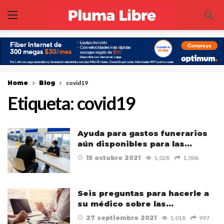
Home
Blog
covid19
Etiqueta:
covid19
Ayuda para gastos funerarios
aún disponibles para las…
15 octubre 2021
1,028
1,006
Seis preguntas para hacerle a
su médico sobre las…
27 septiembre 2021
1,018
997