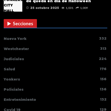
de queda en día de Halloween
25 octubre 2025
1,031
1,009
Secciones
332
Nueva York
313
Westchester
224
Judiciales
176
Salud
156
Yonkers
136
Policiales
132
Entretenimiento
129
Covid 19