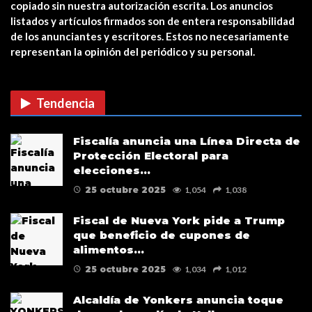
copiado sin nuestra autorización escrita. Los anuncios
Estreno en cines: The Unholy (Ten
listados y artículos firmados son de entera responsabilidad
cuidado a quién…
de los anunciantes y escritores. Estos no necesariamente
representan la opinión del periódico y su personal.
CUIDADO CON LAS ESTAFAS DE
VACUNAS COVID EN…
Tendencia
Verris Shako lanza nuevo anuncio
Fiscalía anuncia una Línea Directa de
de su campaña…
Protección Electoral para
elecciones…
25 octubre 2025
1,054
1,038
Fiscal de Nueva York pide a Trump
que beneficio de cupones de
alimentos…
25 octubre 2025
1,034
1,012
Alcaldía de Yonkers anuncia toque