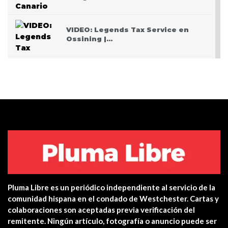
VIDEO: Legends Tax Service en
Ossining |…
PODCAST: Pasando San Valentín
después del Covid
VIDEO: Police apprehend three
teen who burglarized…
Centro de salud de Ossining
integra una…
Pluma Libre es un periódico independiente al servicio de la
Yonkers PD Commissioner
comunidad hispana en el condado de Westchester. Cartas y
encourages Hispanic…
colaboraciones son aceptadas previa verificación del
remitente. Ningún artículo, fotografía o anuncio puede ser