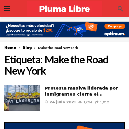
Home
Blog
Make the Road New York
Etiqueta:
Make the Road
New York
Protesta masiva liderada por
inmigrantes cierra el…
24 julio 2021
1,034
1,012