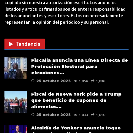
copiado sin nuestra autorización escrita. Los anuncios
Estreno en cines: The Unholy (Ten
listados y artículos firmados son de entera responsabilidad
cuidado a quién…
de los anunciantes y escritores. Estos no necesariamente
representan la opinión del periódico y su personal.
CUIDADO CON LAS ESTAFAS DE
VACUNAS COVID EN…
Tendencia
Verris Shako lanza nuevo anuncio
Fiscalía anuncia una Línea Directa de
de su campaña…
Protección Electoral para
elecciones…
25 octubre 2025
1,054
1,038
Fiscal de Nueva York pide a Trump
que beneficio de cupones de
alimentos…
25 octubre 2025
1,033
1,010
Alcaldía de Yonkers anuncia toque