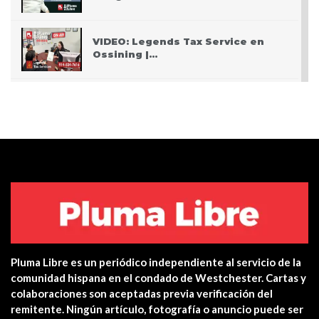
VIDEO: Legends Tax Service en
Ossining |…
PODCAST: Pasando San Valentín
después del Covid
VIDEO: Police apprehend three
teen who burglarized…
Centro de salud de Ossining
integra una…
Pluma Libre es un periódico independiente al servicio de la
Yonkers PD Commissioner
comunidad hispana en el condado de Westchester. Cartas y
encourages Hispanic…
colaboraciones son aceptadas previa verificación del
remitente. Ningún artículo, fotografía o anuncio puede ser