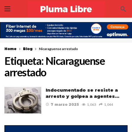
Home
Blog
Nicaraguense arrestado
Etiqueta:
Nicaraguense
arrestado
Indocumentado se resiste a
arresto y golpea a agentes…
7 marzo 2025
1,063
1,044