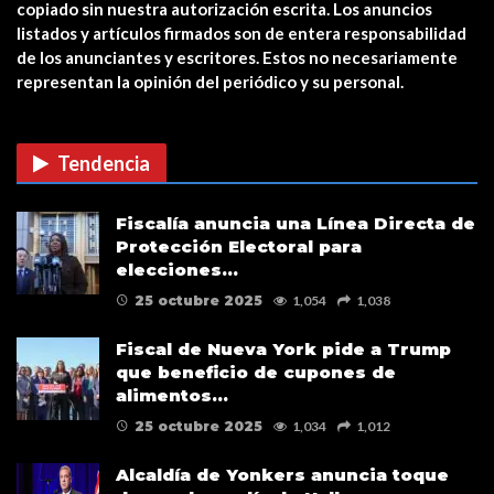
copiado sin nuestra autorización escrita. Los anuncios
Estreno en cines: The Unholy (Ten
listados y artículos firmados son de entera responsabilidad
cuidado a quién…
de los anunciantes y escritores. Estos no necesariamente
representan la opinión del periódico y su personal.
CUIDADO CON LAS ESTAFAS DE
VACUNAS COVID EN…
Tendencia
Verris Shako lanza nuevo anuncio
Fiscalía anuncia una Línea Directa de
de su campaña…
Protección Electoral para
elecciones…
25 octubre 2025
1,054
1,038
Fiscal de Nueva York pide a Trump
que beneficio de cupones de
alimentos…
25 octubre 2025
1,034
1,012
Alcaldía de Yonkers anuncia toque