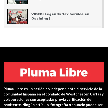
VIDEO: Legends Tax Service en
Ossining |…
PODCAST: Pasando San Valentín
después del Covid
VIDEO: Police apprehend three
teen who burglarized…
Centro de salud de Ossining
integra una…
Pluma Libre es un periódico independiente al servicio de la
Yonkers PD Commissioner
comunidad hispana en el condado de Westchester. Cartas y
encourages Hispanic…
colaboraciones son aceptadas previa verificación del
remitente. Ningún artículo, fotografía o anuncio puede ser