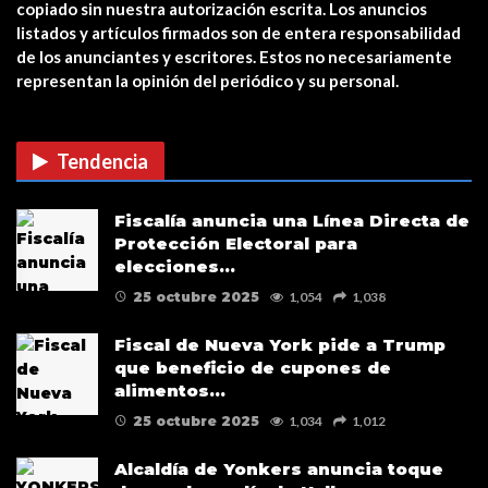
copiado sin nuestra autorización escrita. Los anuncios
Estreno en cines: The Unholy (Ten
listados y artículos firmados son de entera responsabilidad
cuidado a quién…
de los anunciantes y escritores. Estos no necesariamente
representan la opinión del periódico y su personal.
CUIDADO CON LAS ESTAFAS DE
VACUNAS COVID EN…
Tendencia
Verris Shako lanza nuevo anuncio
Fiscalía anuncia una Línea Directa de
de su campaña…
Protección Electoral para
elecciones…
25 octubre 2025
1,054
1,038
Fiscal de Nueva York pide a Trump
que beneficio de cupones de
alimentos…
25 octubre 2025
1,034
1,012
Alcaldía de Yonkers anuncia toque