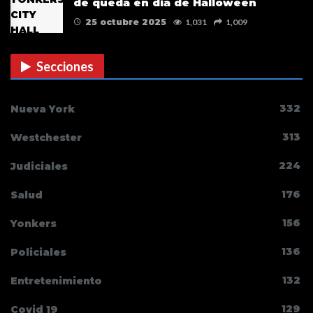
de queda en día de Halloween
25 octubre 2025
1,031
1,009
Secciones
332
Nueva York
313
Westchester
224
Judiciales
176
Salud
156
Yonkers
136
Policiales
132
Entretenimiento
129
Covid 19