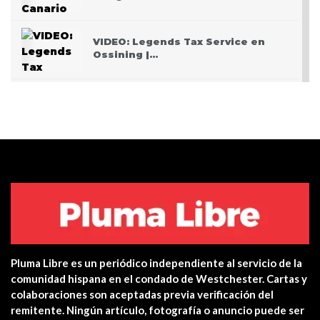
VIDEO: Legends Tax Service en
Ossining |…
PODCAST: Pasando San Valentín
después del Covid
VIDEO: Police apprehend three
teen who burglarized…
Centro de salud de Ossining
integra una…
Pluma Libre es un periódico independiente al servicio de la
Yonkers PD Commissioner
comunidad hispana en el condado de Westchester. Cartas y
encourages Hispanic…
colaboraciones son aceptadas previa verificación del
remitente. Ningún artículo, fotografía o anuncio puede ser