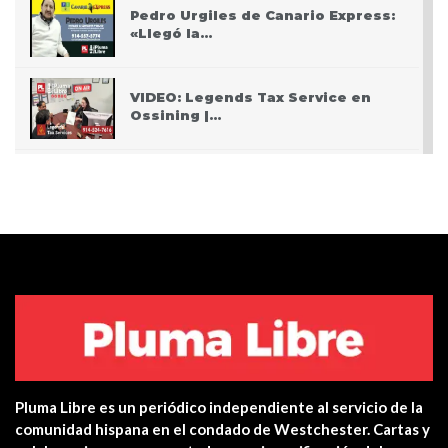
Pedro Urgiles de Canario Express:
«Llegó la…
VIDEO: Legends Tax Service en
Ossining |…
PODCAST: Pasando San Valentín
después del Covid
VIDEO: Police apprehend three
teen who burglarized…
Centro de salud de Ossining
integra una…
Pluma Libre es un periódico independiente al servicio de la
Yonkers PD Commissioner
comunidad hispana en el condado de Westchester. Cartas y
encourages Hispanic…