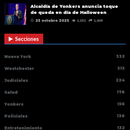
Alcaldía de Yonkers anuncia toque
de queda en día de Halloween
25 octubre 2025
1,031
1,009
Secciones
332
Nueva York
313
Westchester
224
Judiciales
176
Salud
156
Yonkers
136
Policiales
132
Entretenimiento