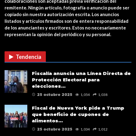
colaboraciones son aceptadas previa verificación del
remitente. Ningún artículo, fotografía o anuncio puede ser
copiado sin nuestra autorización escrita. Los anuncios
Estreno en cines: The Unholy (Ten
listados y artículos firmados son de entera responsabilidad
cuidado a quién…
de los anunciantes y escritores. Estos no necesariamente
representan la opinión del periódico y su personal.
CUIDADO CON LAS ESTAFAS DE
VACUNAS COVID EN…
Tendencia
Verris Shako lanza nuevo anuncio
Fiscalía anuncia una Línea Directa de
de su campaña…
Protección Electoral para
elecciones…
25 octubre 2025
1,054
1,038
Fiscal de Nueva York pide a Trump
que beneficio de cupones de
alimentos…
25 octubre 2025
1,034
1,012