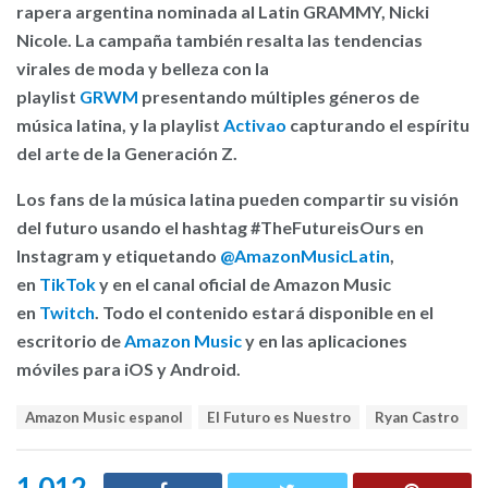
rapera argentina nominada al Latin GRAMMY, Nicki
Nicole. La campaña también resalta las tendencias
virales de moda y belleza con la
playlist
GRWM
presentando múltiples géneros de
música latina, y la playlist
Activao
capturando el espíritu
del arte de la Generación Z.
Los fans de la música latina pueden compartir su visión
del futuro usando el hashtag #TheFutureisOurs en
Instagram y etiquetando
@AmazonMusicLatin
,
en
TikTok
y en el canal oficial de Amazon Music
en
Twitch
. Todo el contenido estará disponible en el
escritorio de
Amazon Music
y en las aplicaciones
móviles para iOS y Android.
T
Amazon Music espanol
El Futuro es Nuestro
Ryan Castro
a
g
s
1,012