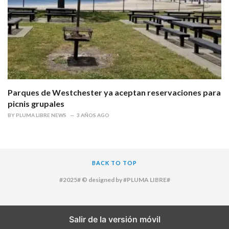
Parques de Westchester ya aceptan reservaciones para
picnis grupales
BY
PLUMA LIBRE NEWS
3 AÑOS AGO
BACK TO TOP
#2025# © designed by #PLUMA LIBRE#
Salir de la versión móvil