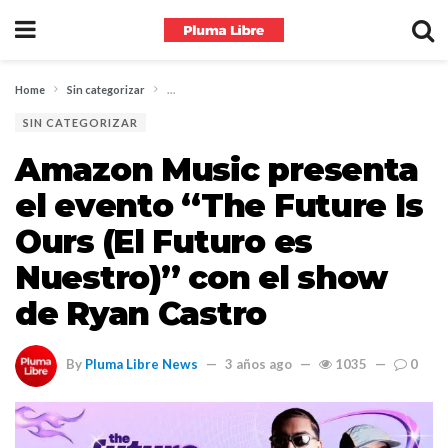
Home
Sin categorizar
Amazon Music presenta el evento “The Future Is Ours 
SIN CATEGORIZAR
Amazon Music presenta
el evento “The Future Is
Ours (El Futuro es
Nuestro)” con el show
de Ryan Castro
By
Pluma Libre News
3 años ago
1035
0