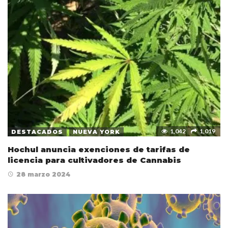
1,042
1,019
DESTACADOS
NUEVA YORK
Hochul anuncia exenciones de tarifas de
licencia para cultivadores de Cannabis
28 marzo 2024