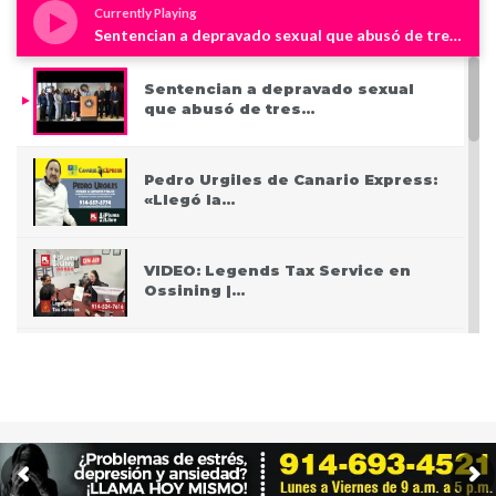
Currently Playing
Sentencian a depravado sexual que abusó de tres niños en Westchester
Sentencian a depravado sexual
que abusó de tres…
Pedro Urgiles de Canario Express:
«Llegó la…
VIDEO: Legends Tax Service en
Ossining |…
PODCAST: Pasando San Valentín
después del Covid
VIDEO: Police apprehend three
teen who burglarized…