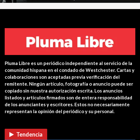
Centro de salud de Ossining
integra una…
Yonkers PD Commissioner
encourages Hispanic…
Pluma Libre es un periódico independiente al servicio de la
Estreno en cines: The Unholy (Ten
comunidad hispana en el condado de Westchester. Cartas y
cuidado a quién…
colaboraciones son aceptadas previa verificación del
remitente. Ningún artículo, fotografía o anuncio puede ser
CUIDADO CON LAS ESTAFAS DE
copiado sin nuestra autorización escrita. Los anuncios
VACUNAS COVID EN…
listados y artículos firmados son de entera responsabilidad
de los anunciantes y escritores. Estos no necesariamente
representan la opinión del periódico y su personal.
Verris Shako lanza nuevo anuncio
de su campaña…
Tendencia