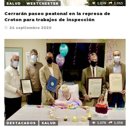
1,038
1,015
SALUD
WESTCHESTER
Cerrarán paseo peatonal en la represa de
Croton para trabajos de inspección
24 septiembre 2020
1,078
1,058
DESTACADOS
SALUD