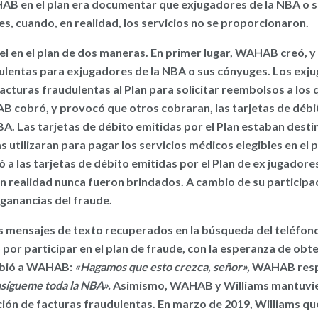
HAB en el plan era documentar que exjugadores de la NBA o 
es, cuando, en realidad, los servicios no se proporcionaron.
 en el plan de dos maneras. En primer lugar, WAHAB creó, y
dulentas para exjugadores de la NBA o sus cónyuges. Los exj
facturas fraudulentas al Plan para solicitar reembolsos a los
 cobró, y provocó que otros cobraran, las tarjetas de débit
BA. Las tarjetas de débito emitidas por el Plan estaban desti
as utilizaran para pagar los servicios médicos elegibles en el p
las tarjetas de débito emitidas por el Plan de ex jugadore
n realidad nunca fueron brindados. A cambio de su participa
 ganancias del fraude.
 mensajes de texto recuperados en la búsqueda del teléfon
r participar en el plan de fraude, con la esperanza de obten
ribió a WAHAB:
«Hagamos que esto crezca, señor»,
WAHAB resp
sígueme toda la NBA».
Asimismo, WAHAB y Williams mantuvie
ación de facturas fraudulentas. En marzo de 2019, Williams 