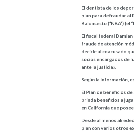
El dentista de los depo
plan para defraudar al 
Baloncesto (“NBA”) (el “
El fiscal federal Damian
fraude de atención médi
decirle al coacusado que
socios encargados de ha
ante la justicia».
Según la Información, es
El Plan de beneficios de
brinda beneficios a jug
en California que posee 
Desde al menos alreded
plan con varios otros e