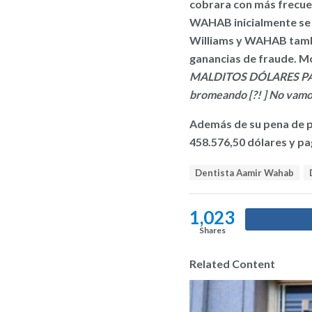
cobrara con más frecuen
WAHAB inicialmente se m
Williams y WAHAB tambi
ganancias de fraude. M
MALDITOS DÓLARES PA
bromeando [?! ] No vamos
Además de su pena de pr
458.576,50 dólares y pa
T
Dentista Aamir Wahab
a
g
s
1,023
:
Shares
Related Content