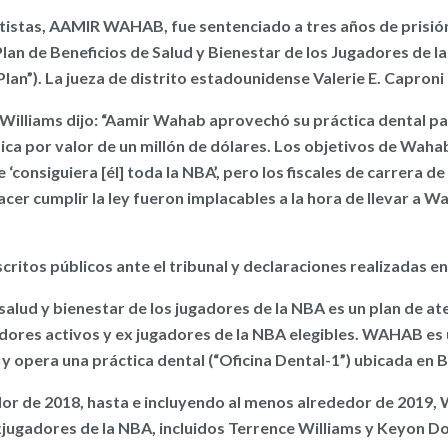
rtistas, AAMIR WAHAB, fue sentenciado a tres años de prisión
Plan de Beneficios de Salud y Bienestar de los Jugadores de l
Plan”). La jueza de distrito estadounidense Valerie E. Caproni
 Williams dijo: “Aamir Wahab aprovechó su práctica dental par
ca por valor de un millón de dólares. Los objetivos de Waha
 ‘consiguiera [él] toda la NBA’, pero los fiscales de carrera d
cer cumplir la ley fueron implacables a la hora de llevar a 
critos públicos ante el tribunal y declaraciones realizadas en 
 salud y bienestar de los jugadores de la NBA es un plan de a
adores activos y ex jugadores de la NBA elegibles. WAHAB es u
y opera una práctica dental (“Oficina Dental-1”) ubicada en Be
or de 2018, hasta e incluyendo al menos alrededor de 2019,
xjugadores de la NBA, incluidos Terrence Williams y Keyon Do