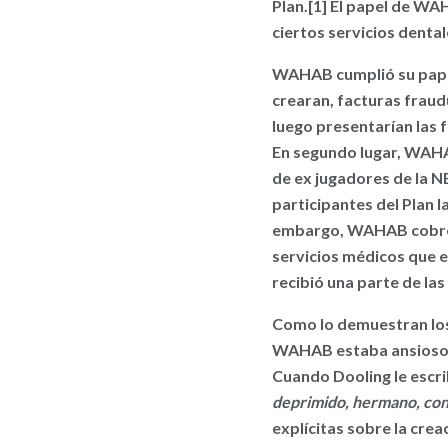
Plan.[1] El papel de WA
ciertos servicios dental
WAHAB cumplió su papel
crearan, facturas frau
luego presentarían las 
En segundo lugar, WAHAB
de ex jugadores de la N
participantes del Plan l
embargo, WAHAB cobró a 
servicios médicos que e
recibió una parte de las
Como lo demuestran los
WAHAB estaba ansioso po
Cuando Dooling le esc
deprimido, hermano, con
explícitas sobre la cre