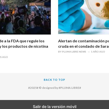
e a la FDA que regule los
Alertan de contaminación por
 y los productos de nicotina
cruda en el condado de Sar
BY
PLUMA LIBRE NEWS
1 AÑO AGO
ES AGO
BACK TO TOP
#2025# © designed by #PLUMA LIBRE#
Salir de la versión móvil