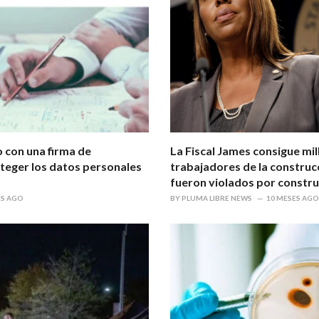
o con una firma de
La Fiscal James consigue mi
oteger los datos personales
trabajadores de la constru
fueron violados por constr
ES AGO
BY
PLUMA LIBRE NEWS
10 MESES AGO