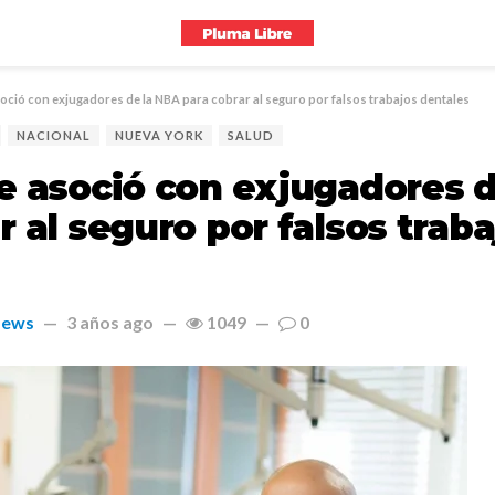
soció con exjugadores de la NBA para cobrar al seguro por falsos trabajos dentales
NACIONAL
NUEVA YORK
SALUD
e asoció con exjugadores 
r al seguro por falsos traba
News
3 años ago
1049
0