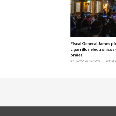
Fiscal General James pid
cigarrillos electrónicos
orales
BY
PLUMA LIBRE NEWS
10 MES