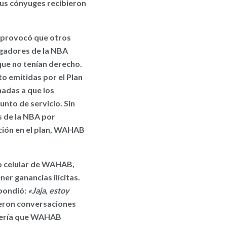
sus cónyuges recibieron
 provocó que otros
ugadores de la NBA
 que no tenían derecho.
o emitidas por el Plan
nadas a que los
unto de servicio. Sin
s de la NBA por
ción en el plan, WAHAB
o celular de WAHAB,
er ganancias ilícitas.
ondió:
«Jaja, estoy
ron conversaciones
quería que WAHAB