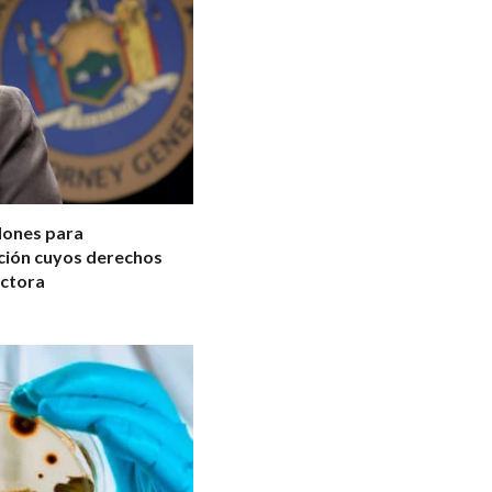
llones para
cción cuyos derechos
uctora