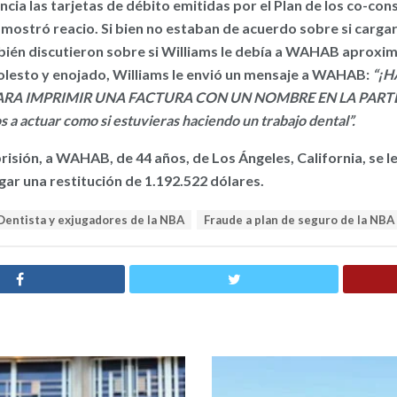
cia las tarjetas de débito emitidas por el Plan de los co-co
ostró reacio. Si bien no estaban de acuerdo sobre si cargar 
én discutieron sobre si Williams le debía a WAHAB aproxi
olesto y enojado, Williams le envió un mensaje a WAHAB:
“¡H
RA IMPRIMIR UNA FACTURA CON UN NOMBRE EN LA PARTE 
 a actuar como si estuvieras haciendo un trabajo dental”.
isión, a WAHAB, de 44 años, de Los Ángeles, California, se l
gar una restitución de 1.192.522 dólares.
Dentista y exjugadores de la NBA
Fraude a plan de seguro de la NBA