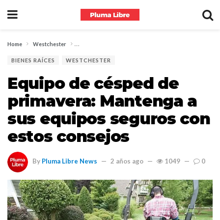
Home
Westchester
Equipo de césped de primavera: Mantenga a sus equipo
BIENES RAÍCES
WESTCHESTER
Equipo de césped de
primavera: Mantenga a
sus equipos seguros con
estos consejos
By
Pluma Libre News
2 años ago
1049
0