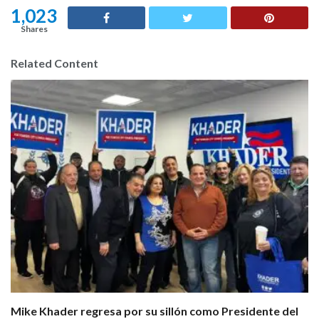
s
1,023
:
Shares
Related Content
Mike Khader regresa por su sillón como Presidente del