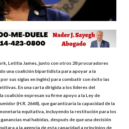
rk, Letitia James, junto con otros 28 procuradores
do una coalición bipartidista para apoyar a la
or sus siglas en inglés) para combatir con éxito las
tivas. En una carta dirigida a los líderes del
la coalición expresan su firme apoyo a la Ley de
midor (H.R. 2668), que garantizaría la capacidad de la
netaria equitativa, incluyendo la restitución para los
 ganancias mal habidas, después de que una decisión
uitara a la agencia de esta capacidad a principios de