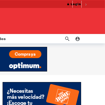
Login
ersonales de los neoyorquinos.
10 meses ago
10 meses ago
La Fiscal James consigue millones para trabajadores de la construcción cuyos derechos fueron violados por constructora
uctos de nicotina orales
10 meses ago
año ago
dos
eso 20 años
1 año ago
retirados del mercado
1 año ago
s
1 año ago
mbre
10 meses ago