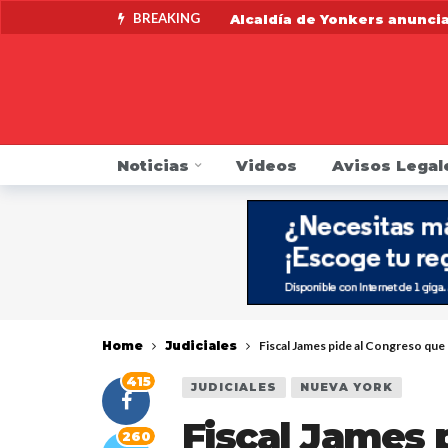
BREAKING
Alcaldía de Yonkers anunci
Fiscalía anuncia acuerdo co
Fiscal General James pide a
Alertan de contaminación po
Noticias
Videos
Avisos Legal
Indocumentado se resiste a 
DMV pide que choferes revis
Mike Khader regresa por su
Fiscalía anuncia una Línea 
Home
Judiciales
Fiscal James pide al Congreso que
415
JUDICIALES
NUEVA YORK
Fiscal James 
260