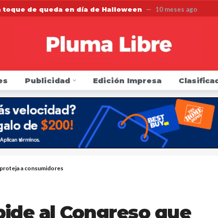
a toque de queda en día de Halloween
10 meses ago
n una firma de contabilidad por no proteger los datos p
 la FDA que regule los cigarrillos electrónicos y los prod
r listeria de leche cruda en el condado de Saratoga
1 
es
Publicidad
Edición Impresa
Clasifica
arresto y golpea a agentes de inmigración y podría ir pr
en si sus carros tienen alertas por defectos o han sido 
 sillón como Presidente del Concejo Municipal de Yonker
Directa de Protección Electoral para elecciones de novie
 proteja a consumidores
pide al Congreso que