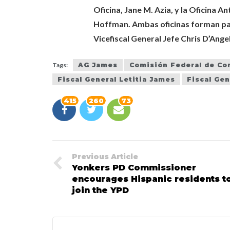
Oficina, Jane M. Azia, y la Oficina A
Hoffman. Ambas oficinas forman part
Vicefiscal General Jefe Chris D’Angel
Tags:
AG James
Comisión Federal de Co
Fiscal General Letitia James
Fiscal Gen
415
260
73
Previous Article
Yonkers PD Commissioner
encourages Hispanic residents t
join the YPD