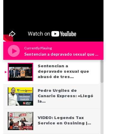
Currently Playing
Sentencian a depravado sexual que abusó de tres niños en Westchester
Sentencian a
depravado sexual que
abusó de tres…
Pedro Urgiles de
Canario Express: «Llegó
la…
VIDEO: Legends Tax
Service en Ossining |…