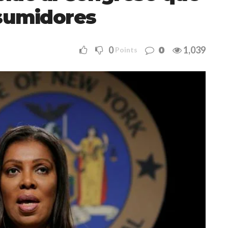
nsumidores
0
1,039
0
Points