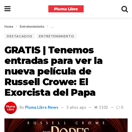
Home
Entretenimiento
GRATIS | Tenemos entradas para ver la nueva película
DESTACADOS
ENTRETENIMIENTO
GRATIS | Tenemos
entradas para ver la
nueva película de
Russell Crowe: El
Exorcista del Papa
By
Pluma Libre News
3 años ago
1102
0