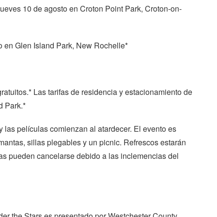
 jueves 10 de agosto en Croton Point Park, Croton-on-
o en Glen Island Park, New Rochelle*
ratuitos.* Las tarifas de residencia y estacionamiento de
d Park.*
y las películas comienzan al atardecer. El evento es
r mantas, sillas plegables y un picnic. Refrescos estarán
ulas pueden cancelarse debido a las inclemencias del
der the Stars es presentado por Westchester County