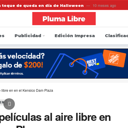
10 meses ago
a toque de queda en día de Halloween
n una firma de contabilidad por no proteger los datos p
 la FDA que regule los cigarrillos electrónicos y los prod
es
Publicidad
Edición Impresa
Clasifica
1
or listeria de leche cruda en el condado de Saratoga
arresto y golpea a agentes de inmigración y podría ir p
en si sus carros tienen alertas por defectos o han sido
 sillón como Presidente del Concejo Municipal de Yonker
Directa de Protección Electoral para elecciones de novie
ire libre en en el Kensico Dam Plaza
ER
películas al aire libre en