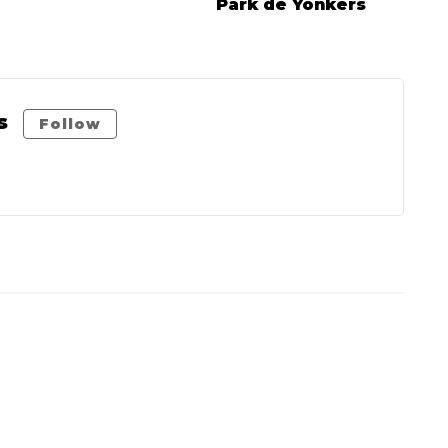
Park de Yonkers
s
Follow