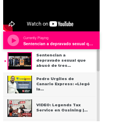
Currently Playing
Sentencian a depravado sexual que abusó de tres niños en Westchester
Sentencian a
depravado sexual que
abusó de tres…
Pedro Urgiles de
Canario Express: «Llegó
la…
VIDEO: Legends Tax
Service en Ossining |…
PODCAST: Pasando San