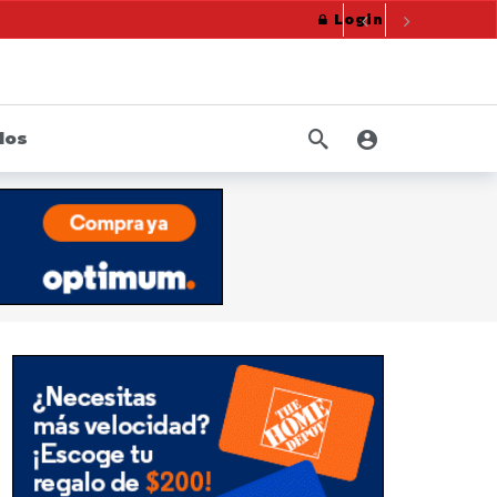
Login
10 meses ago
ersonales de los neoyorquinos.
10 meses ago
La Fiscal James consigue millones para trabajadores de la construcción cuyos derechos fueron violados por constructora
10 meses ago
uctos de nicotina orales
dos
 año ago
1 año ago
reso 20 años
1 año ago
 retirados del mercado
1 año ago
s
10 meses ago
mbre