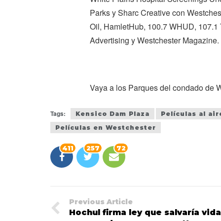
Parks y Sharc Creative con Westches
Oil, HamletHub, 100.7 WHUD, 107.1 
Advertising y Westchester Magazine.
Vaya a los Parques del condado de W
Tags:
Kensico Dam Plaza
Películas al ai
Películas en Westchester
411
257
72
Previous Article
Hochul firma ley que salvaría vida