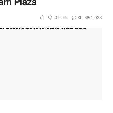
Dam Plaza
0
1,028
Points
0