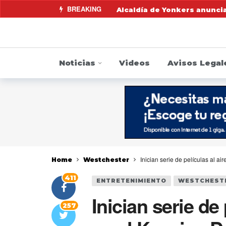
BREAKING
Alcaldía de Yonkers anunci
Fiscalía anuncia acuerdo co
Fiscal General James pide a
Noticias
Videos
Avisos Legal
Alertan de contaminación p
Indocumentado se resiste a 
DMV pide que choferes revis
Mike Khader regresa por su
Fiscalía anuncia una Línea 
Inician serie de películas al a
Home
Westchester
411
ENTRETENIMIENTO
WESTCHEST
Inician serie de 
257