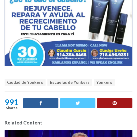
T
Ciudad de Yonkers
Escuelas de Yonkers
Yonkers
a
g
s
991
:
Shares
Related Content