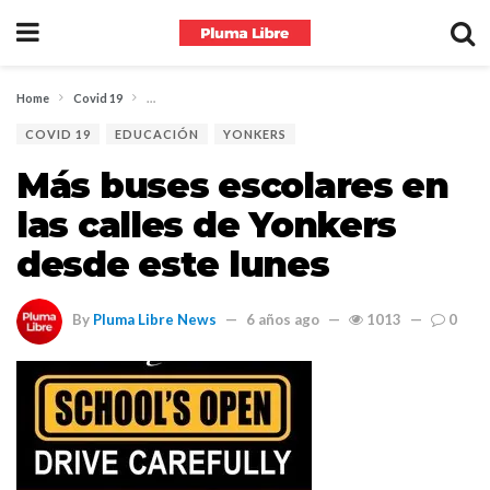
Home
Covid 19
Más buses escolares en las calles de Yonkers desde este lun
COVID 19
EDUCACIÓN
YONKERS
Más buses escolares en
las calles de Yonkers
desde este lunes
By
Pluma Libre News
6 años ago
1013
0