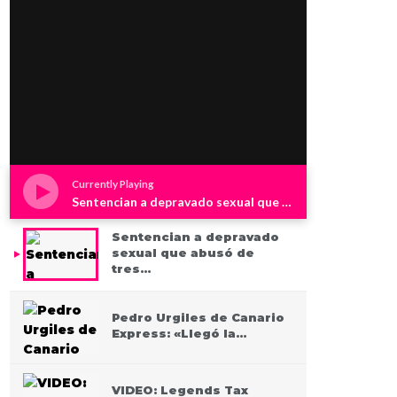
Currently Playing
Sentencian a depravado sexual que abusó de tres niños en Westchester
Sentencian a depravado
sexual que abusó de
tres…
Pedro Urgiles de Canario
Express: «Llegó la…
VIDEO: Legends Tax