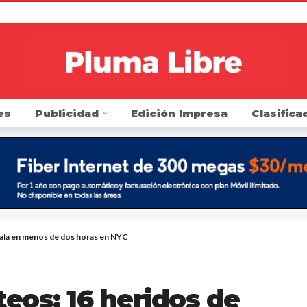
Directa de Protección Electoral para elecciones de novie
a Trump que beneficio de cupones de alimentos continúe 
a toque de queda en día de Halloween
9 meses ago
n una firma de contabilidad por no proteger los datos p
es
Publicidad
Edición Impresa
Clasifica
 la FDA que regule los cigarrillos electrónicos y los prod
r listeria de leche cruda en el condado de Saratoga
1 
arresto y golpea a agentes de inmigración y podría ir pr
en si sus carros tienen alertas por defectos o han sido 
 sillón como Presidente del Concejo Municipal de Yonker
bala en menos de dos horas en NYC
teos: 16 heridos de