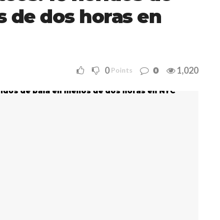
s de dos horas en
0
1,020
0
Points