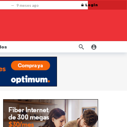
Login
mbre
9 meses ago
pese a cierre del gobierno
9 meses ago
ersonales de los neoyorquinos.
10 meses ago
10 meses ago
La Fiscal James consigue millones para trabajadores de la construcción cuyos derechos fueron violados por constructora
dos
uctos de nicotina orales
10 meses ago
año ago
eso 20 años
1 año ago
retirados del mercado
1 año ago
s
1 año ago