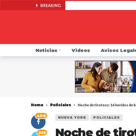
BREAKING
Fiscalía anuncia una Línea 
Fiscal de Nueva York pide 
Alcaldía de Yonkers anunci
Fiscalía anuncia acuerdo co
Noticias
Videos
Avisos Legal
Fiscal General James pide a
Alertan de contaminación po
Indocumentado se resiste a 
DMV pide que choferes revis
Mike Khader regresa por su
Home
Policiales
Noche de tiroteos: 16 heridos de 
408
NUEVA YORK
POLICIALES
Noche de tiro
255