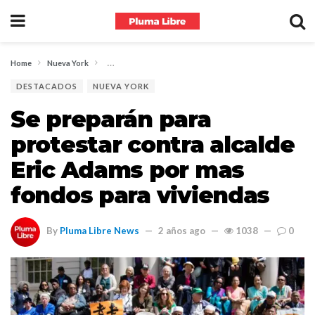
Home
Nueva York
Se preparán para protestar contra alcalde Eric Adams por
DESTACADOS
NUEVA YORK
Se preparán para
protestar contra alcalde
Eric Adams por mas
fondos para viviendas
By
Pluma Libre News
2 años ago
1038
0