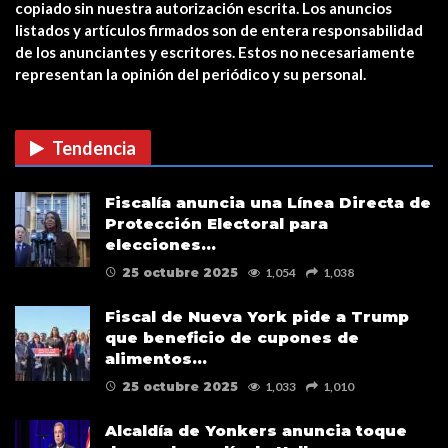
copiado sin nuestra autorización escrita. Los anuncios
Estreno en cines: The Unholy (Ten
listados y artículos firmados son de entera responsabilidad
cuidado a quién…
de los anunciantes y escritores. Estos no necesariamente
representan la opinión del periódico y su personal.
CUIDADO CON LAS ESTAFAS DE
VACUNAS COVID EN…
Tendencia
Verris Shako lanza nuevo anuncio
Fiscalía anuncia una Línea Directa de
de su campaña…
Protección Electoral para
elecciones…
25 octubre 2025
1,054
1,038
Fiscal de Nueva York pide a Trump
que beneficio de cupones de
alimentos…
25 octubre 2025
1,033
1,010
Alcaldía de Yonkers anuncia toque