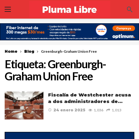
Home
Blog
Greenburgh-Graham Union Free
Etiqueta:
Greenburgh-
Graham Union Free
Fiscalía de Westchester acusa
a dos administradores de…
24 enero 2025
1,036
1,013