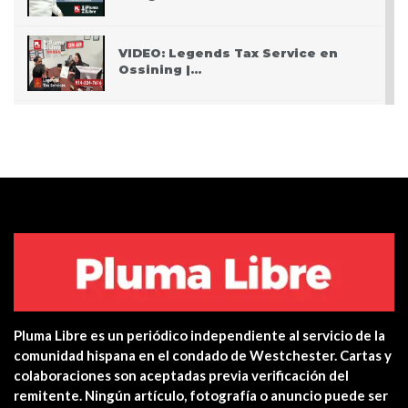
VIDEO: Legends Tax Service en
Ossining |…
PODCAST: Pasando San Valentín
después del Covid
VIDEO: Police apprehend three
teen who burglarized…
Centro de salud de Ossining
integra una…
Pluma Libre es un periódico independiente al servicio de la
Yonkers PD Commissioner
comunidad hispana en el condado de Westchester. Cartas y
encourages Hispanic…
colaboraciones son aceptadas previa verificación del
remitente. Ningún artículo, fotografía o anuncio puede ser