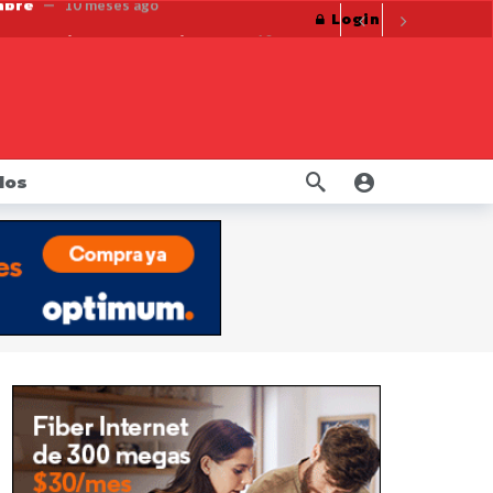
Login
pese a cierre del gobierno
10 meses ago
ersonales de los neoyorquinos.
10 meses ago
10 meses ago
La Fiscal James consigue millones para trabajadores de la construcción cuyos derechos fueron violados por constructora
uctos de nicotina orales
10 meses ago
dos
año ago
eso 20 años
1 año ago
retirados del mercado
1 año ago
s
1 año ago
mbre
10 meses ago