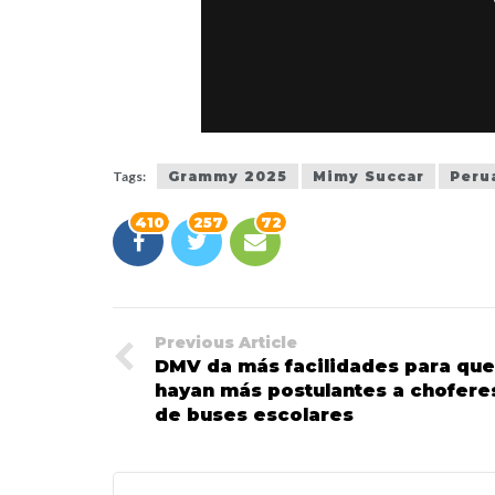
Tags:
Grammy 2025
Mimy Succar
Peru
410
257
72
Previous Article
DMV da más facilidades para que
hayan más postulantes a chofere
de buses escolares