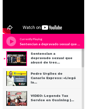
Currently Playing
Sentencian a depravado sexual que abusó de tres niños en Westchester
Sentencian a
depravado sexual que
abusó de tres…
Pedro Urgiles de
Canario Express: «Llegó
la…
VIDEO: Legends Tax
Service en Ossining |…