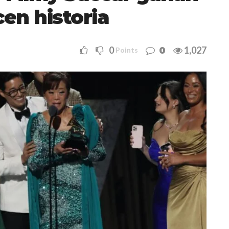
en historia
0
1,027
0
Points