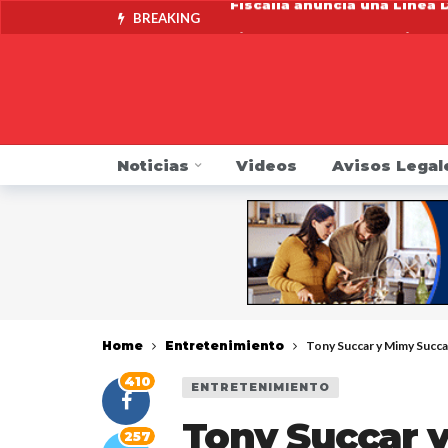
BREAKING
Fiscal de Nueva York pide 
Alcaldía de Yonkers anunci
Fiscalía anuncia acuerdo co
Fiscal General James pide a
Noticias
Videos
Avisos Legal
Alertan de contaminación po
Indocumentado se resiste a 
DMV pide que choferes revis
Mike Khader regresa por su
Fiscalía anuncia una Línea 
Home
Entretenimiento
Tony Succar y Mimy Succa
410
ENTRETENIMIENTO
Tony Succar 
257