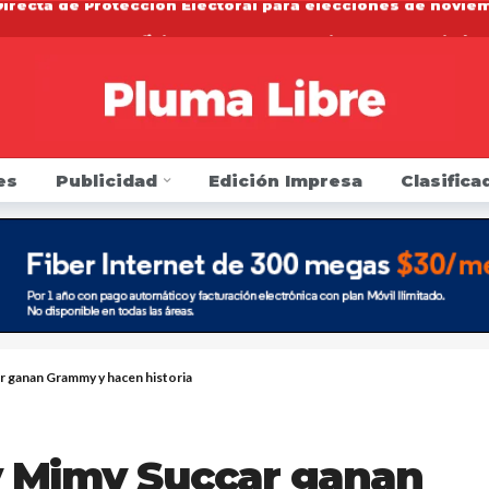
a Trump que beneficio de cupones de alimentos continúe 
a toque de queda en día de Halloween
10 meses ago
n una firma de contabilidad por no proteger los datos p
 la FDA que regule los cigarrillos electrónicos y los prod
es
Publicidad
Edición Impresa
Clasifica
r listeria de leche cruda en el condado de Saratoga
1 
arresto y golpea a agentes de inmigración y podría ir pr
en si sus carros tienen alertas por defectos o han sido 
 sillón como Presidente del Concejo Municipal de Yonker
Directa de Protección Electoral para elecciones de novie
r ganan Grammy y hacen historia
y Mimy Succar ganan