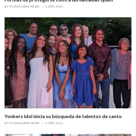
BY
PLUMA LIBRE NEWS
1 AÑO AGO
Yonkers Idol inicia su búsqueda de talentos de canto
BY
PLUMA LIBRE NEWS
1 AÑO AGO