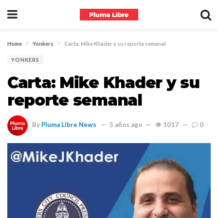
Home
Yonkers
Carta: Mike Khader y su reporte semanal
YONKERS
Carta: Mike Khader y su
reporte semanal
By
Pluma Libre News
5 años ago
1017
0