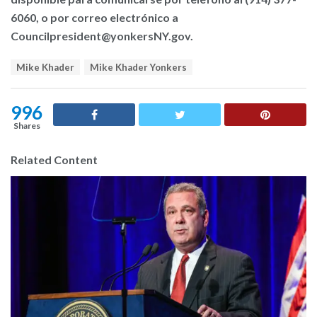
6060, o por correo electrónico a
Councilpresident@yonkersNY.gov.
T
Mike Khader
Mike Khader Yonkers
a
g
s
996
:
Shares
Related Content