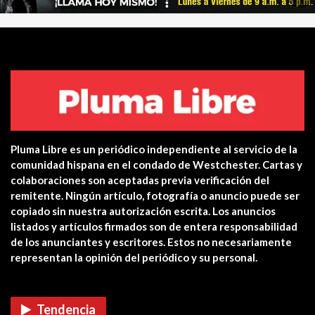
Centro de salud de Ossining
integra una…
Yonkers PD Commissioner
encourages Hispanic…
Pluma Libre es un periódico independiente al servicio de la
Estreno en cines: The Unholy (Ten
comunidad hispana en el condado de Westchester. Cartas y
cuidado a quién…
colaboraciones son aceptadas previa verificación del
remitente. Ningún artículo, fotografía o anuncio puede ser
CUIDADO CON LAS ESTAFAS DE
copiado sin nuestra autorización escrita. Los anuncios
VACUNAS COVID EN…
listados y artículos firmados son de entera responsabilidad
de los anunciantes y escritores. Estos no necesariamente
representan la opinión del periódico y su personal.
Verris Shako lanza nuevo anuncio
de su campaña…
Tendencia