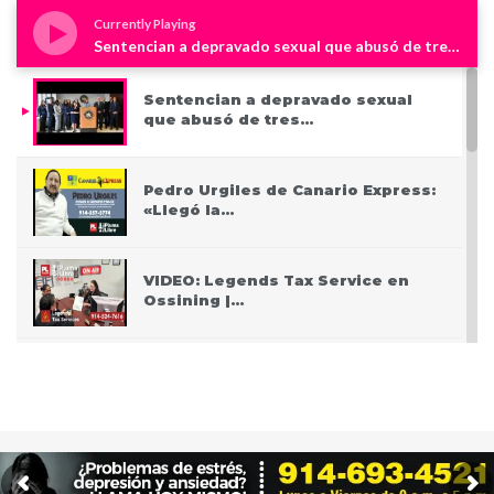
Currently Playing
Sentencian a depravado sexual que abusó de tres niños en Westchester
Sentencian a depravado sexual
que abusó de tres…
Pedro Urgiles de Canario Express:
«Llegó la…
VIDEO: Legends Tax Service en
Ossining |…
PODCAST: Pasando San Valentín
después del Covid
VIDEO: Police apprehend three
teen who burglarized…