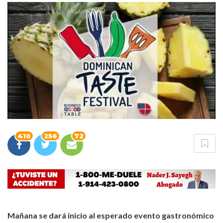
410
256
72
Mañana se dará inicio al esperado evento gastronómico