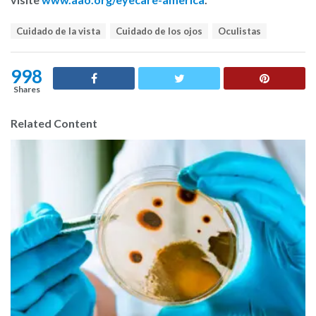
T
Cuidado de la vista
Cuidado de los ojos
Oculistas
a
g
s
998
:
Shares
Related Content