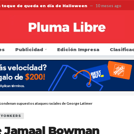
a toque de queda en día de Halloween
10 meses ago
n una firma de contabilidad por no proteger los datos p
 la FDA que regule los cigarrillos electrónicos y los prod
r listeria de leche cruda en el condado de Saratoga
1 
es
Publicidad
Edición Impresa
Clasifica
arresto y golpea a agentes de inmigración y podría ir pr
en si sus carros tienen alertas por defectos o han sido 
 sillón como Presidente del Concejo Municipal de Yonker
Directa de Protección Electoral para elecciones de novie
condenan supuestos ataques raciales de George Latimer
YONKERS
de Jamaal Bowman