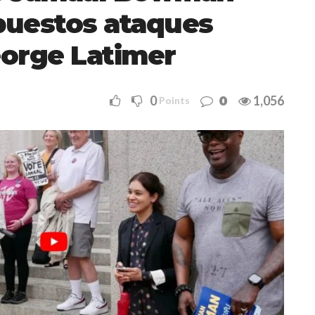
uestos ataques
eorge Latimer
0
1,056
0
Points