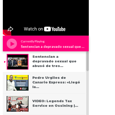
Currently Playing
Sentencian a depravado sexual que abusó de tres niños en Westchester
Sentencian a
depravado sexual que
abusó de tres…
Pedro Urgiles de
Canario Express: «Llegó
la…
VIDEO: Legends Tax
Service en Ossining |…