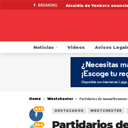
BREAKING
Alcaldía de Yonkers anunci
Fiscalía anuncia acuerdo co
Fiscal General James pide a
Alertan de contaminación po
Noticias
Videos
Avisos Legal
Indocumentado se resiste a 
DMV pide que choferes revis
Mike Khader regresa por su
Fiscalía anuncia una Línea 
Home
Westchester
Partidarios de Jamaal Bowman 
422
DESTACADOS
WESTCHESTER
Partidarios 
264