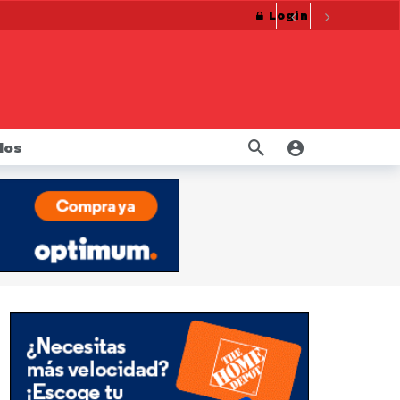
Login
ersonales de los neoyorquinos.
10 meses ago
10 meses ago
La Fiscal James consigue millones para trabajadores de la construcción cuyos derechos fueron violados por constructora
uctos de nicotina orales
10 meses ago
año ago
dos
eso 20 años
1 año ago
retirados del mercado
1 año ago
s
1 año ago
mbre
10 meses ago