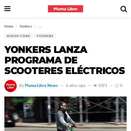
Home
Yonkers
YONKERS LANZA PROGRAMA DE SCOOTERES ELÉCTRICOS
NUEVA YORK
YONKERS
YONKERS LANZA
PROGRAMA DE
SCOOTERES ELÉCTRICOS
By
Pluma Libre News
6 años ago
1021
0