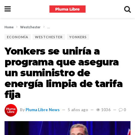
Home
Westchester
Yonkers se uniría a programa que asegura un suministro de
ECONOMÍA
WESTCHESTER
YONKERS
Yonkers se uniría a
programa que asegura
un suministro de
energía limpia de tarifa
fija
By
Pluma Libre News
5 años ago
1036
0