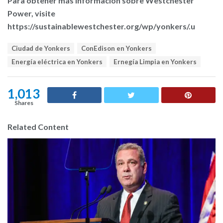
Para obtener más información sobre Westchester
Power, visite
https://sustainablewestchester.org/wp/yonkers/.u
T
Ciudad de Yonkers
ConEdison en Yonkers
a
Energía eléctrica en Yonkers
Ernegía Limpia en Yonkers
g
s
:
1,013
Shares
Related Content