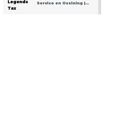
Service en Ossining |…
PODCAST: Pasando San
Valentín después del
Covid
VIDEO: Police
apprehend three teen
who burglarized…
Centro de salud de
Ossining integra una…
Yonkers PD
Commissioner
encourages Hispanic…
Estreno en cines: The
Unholy (Ten cuidado a
quién…