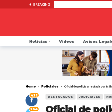
BREAKING
Fiscalía anuncia una Línea 
Fiscal de Nueva York pide 
Alcaldía de Yonkers anunci
Fiscalía anuncia acuerdo co
Noticias
Videos
Avisos Legal
Fiscal General James pide a
Alertan de contaminación po
Indocumentado se resiste a 
DMV pide que choferes revis
Mike Khader regresa por su
Home
Policiales
Oficial de policía arrestada por trá
422
DESTACADOS
JUDICIALES
NU
Oficial de pol
264