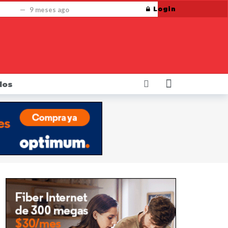
Login
mbre
9 meses ago
pese a cierre del gobierno
9 meses ago
ersonales de los neoyorquinos.
10 meses ago
10 meses ago
La Fiscal James consigue millones para trabajadores de la construcción cuyos derechos fueron violados por constructora
dos
uctos de nicotina orales
10 meses ago
año ago
eso 20 años
1 año ago
retirados del mercado
1 año ago
s
1 año ago