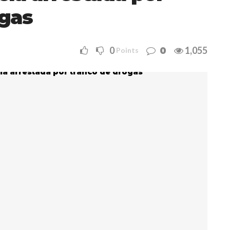
ogas
0
1,055
0
Points