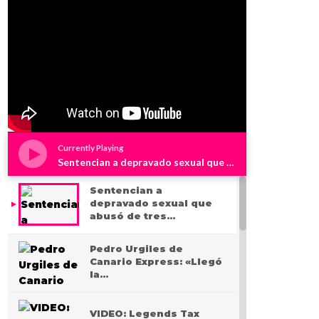
Currently Playing
Sentencian a depravado sexual que abusó de tres niños en Westchester
Sentencian a
depravado sexual que
abusó de tres…
Pedro Urgiles de
Canario Express: «Llegó
la…
VIDEO: Legends Tax