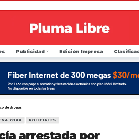
Directa de Protección Electoral para elecciones de novie
a Trump que beneficio de cupones de alimentos continúe 
a toque de queda en día de Halloween
10 meses ago
n una firma de contabilidad por no proteger los datos p
es
Publicidad
Edición Impresa
Clasifica
 la FDA que regule los cigarrillos electrónicos y los prod
r listeria de leche cruda en el condado de Saratoga
1 
arresto y golpea a agentes de inmigración y podría ir pr
en si sus carros tienen alertas por defectos o han sido 
 sillón como Presidente del Concejo Municipal de Yonker
fico de drogas
EVA YORK
POLICIALES
icía arrestada por