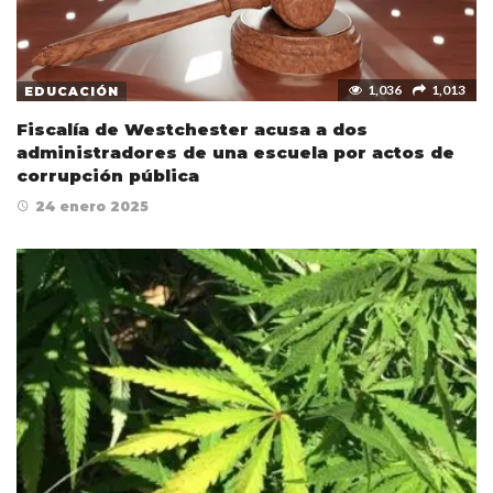
1,036
1,013
EDUCACIÓN
Fiscalía de Westchester acusa a dos
administradores de una escuela por actos de
corrupción pública
24 enero 2025