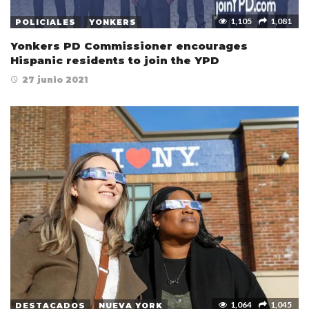
1,105
1,081
POLICIALES
YONKERS
Yonkers PD Commissioner encourages
Hispanic residents to join the YPD
27 junio 2021
1,064
1,045
DESTACADOS
NUEVA YORK