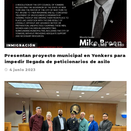
1,032
1,010
INMIGRACIÓN
Presentan proyecto municipal en Yonkers para
impedir llegada de peticionarios de asilo
4 junio 2023