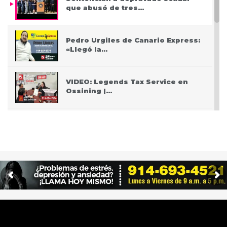
que abusó de tres…
Pedro Urgiles de Canario Express:
«Llegó la…
VIDEO: Legends Tax Service en
Ossining |…
PODCAST: Pasando San Valentín
después del Covid
VIDEO: Police apprehend three
teen who burglarized…
Centro de salud de Ossining
integra una…