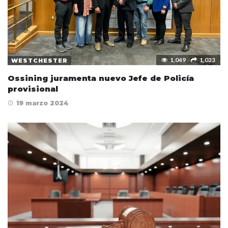
1,049
1,023
WESTCHESTER
Ossining juramenta nuevo Jefe de Policía
provisional
19 marzo 2024