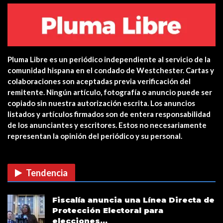
Yonkers PD Commissioner
encourages Hispanic…
Pluma Libre es un periódico independiente al servicio de la
Estreno en cines: The Unholy (Ten
comunidad hispana en el condado de Westchester. Cartas y
cuidado a quién…
colaboraciones son aceptadas previa verificación del
remitente. Ningún artículo, fotografía o anuncio puede ser
CUIDADO CON LAS ESTAFAS DE
copiado sin nuestra autorización escrita. Los anuncios
VACUNAS COVID EN…
listados y artículos firmados son de entera responsabilidad
de los anunciantes y escritores. Estos no necesariamente
representan la opinión del periódico y su personal.
Verris Shako lanza nuevo anuncio
de su campaña…
Tendencia
Fiscalía anuncia una Línea Directa de
Protección Electoral para
elecciones…