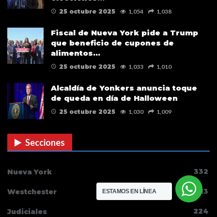
25 octubre 2025
1,054
1,038
Fiscal de Nueva York pide a Trump
que beneficio de cupones de
alimentos…
25 octubre 2025
1,033
1,010
Alcaldía de Yonkers anuncia toque
de queda en día de Halloween
25 octubre 2025
1,030
1,009
Secciones
332
Nueva York
313
Westchester
ESTAMOS EN LÍNEA
224
Judiciales